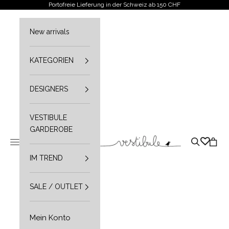
Zum Inhalt springen
Portofreie Lieferung in der Schweiz ab 150 CHF
New arrivals
KATEGORIEN
DESIGNERS
VESTIBULE
GARDEROBE
Vestibule
Navigationsmenü öffnen
Suche öffn
Waren
IM TREND
SALE / OUTLET
Mein Konto