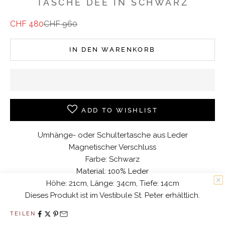
TASCHE DEE IN SCHWARZ
Angebot
Regulärer Preis
CHF 480
CHF 960
IN DEN WARENKORB
ADD TO WISHLIST
Umhänge- oder Schultertasche aus Leder
Magnetischer Verschluss
Farbe: Schwarz
Material: 100% Leder
Höhe: 21cm, Länge: 34cm, Tiefe: 14cm
10% WILLKOMMENSRABATT
Dieses Produkt ist im Vestibule St. Peter erhältlich.
TEILEN