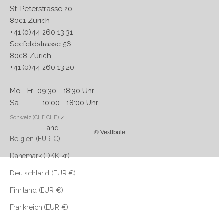
St. Peterstrasse 20
8001 Zürich
+41 (0)44 260 13 31
Seefeldstrasse 56
8008 Zürich
+41 (0)44 260 13 20
Mo - Fr 09:30 - 18:30 Uhr
Sa 10:00 - 18:00 Uhr
Schweiz (CHF CHF)
Land
© Vestibule
Belgien (EUR €)
Dänemark (DKK kr.)
Deutschland (EUR €)
Finnland (EUR €)
Frankreich (EUR €)