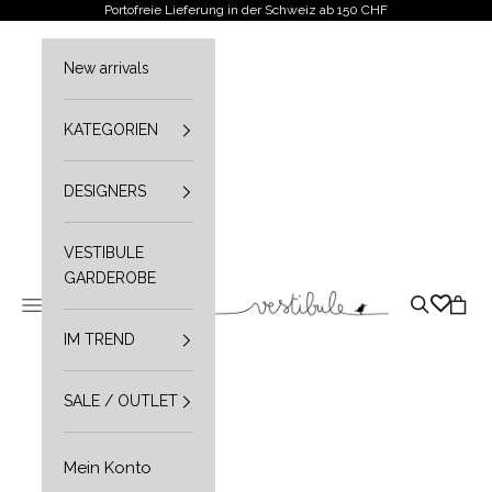
Zum Inhalt springen
Portofreie Lieferung in der Schweiz ab 150 CHF
New arrivals
KATEGORIEN
DESIGNERS
VESTIBULE
GARDEROBE
Vestibule
Navigationsmenü öffnen
Suche öffn
Waren
IM TREND
SALE / OUTLET
Mein Konto