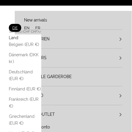
Zum Inhalt springen
New arrivals
DE
EN
FR
Schweiz (CHF CHF)
Land
KATEGORIEN
Belgien (EUR €)
Dänemark (DKK
DESIGNERS
kr.)
Deutschland
VESTIBULE GARDEROBE
(EUR €)
Finnland (EUR €)
IM TREND
Frankreich (EUR
€)
SALE / OUTLET
Griechenland
(EUR €)
Mein Konto