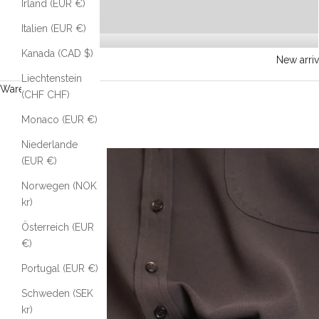
Irland (EUR €)
Italien (EUR €)
Kanada (CAD $)
New arriv
Liechtenstein
Warenkorb
(CHF CHF)
Monaco (EUR €)
Niederlande
(EUR €)
Norwegen (NOK
kr)
Österreich (EUR
€)
Portugal (EUR €)
Schweden (SEK
kr)