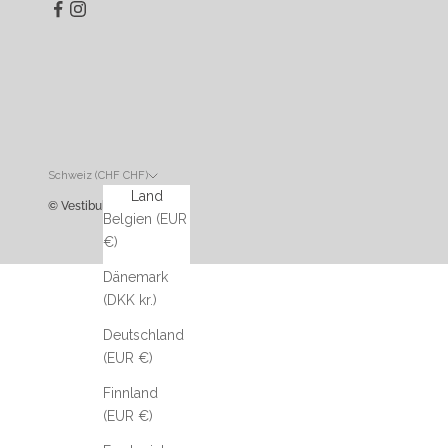
Schweiz (CHF CHF)
Land
© Vestibule
Belgien (EUR
€)
Dänemark
(DKK kr.)
Deutschland
(EUR €)
Finnland
(EUR €)