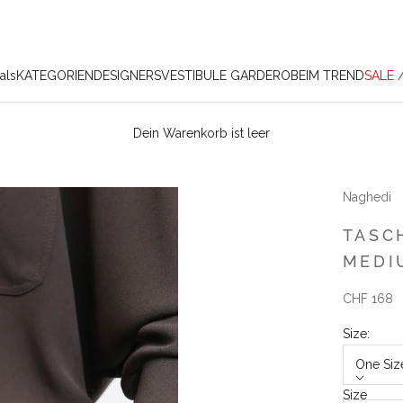
als
KATEGORIEN
DESIGNERS
VESTIBULE GARDEROBE
IM TREND
SALE 
Dein Warenkorb ist leer
Naghedi
TASC
MEDI
Angebot
CHF 168
Size:
One Siz
Size