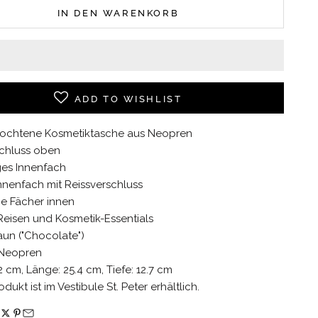
IN DEN WARENKORB
ADD TO WISHLIST
ochtene Kosmetiktasche aus Neopren
schluss oben
es Innenfach
Innenfach mit Reissverschluss
ne Fächer innen
 Reisen und Kosmetik-Essentials
aun ("Chocolate")
: Neopren
2 cm, Länge: 25.4 cm, Tiefe: 12.7 cm
dukt ist im Vestibule St. Peter erhältlich.