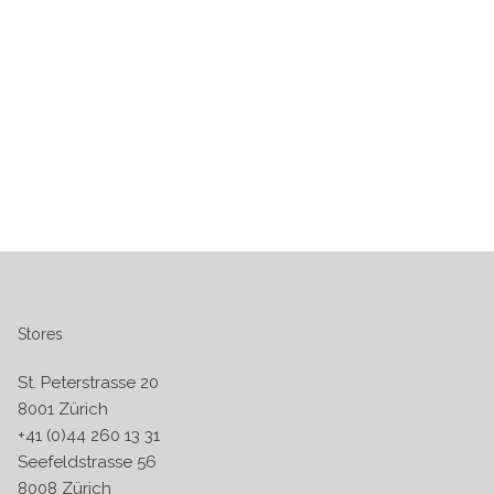
Stores
St. Peterstrasse 20
8001 Zürich
+41 (0)44 260 13 31
Seefeldstrasse 56
8008 Zürich