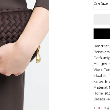
One Size
Handgefl
Reissver
Geräumig
Mittiges 
Vier offe
Ideal für
Farbe: Br
Material
Höhe: 10.
Dieses Pro
TEILEN