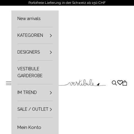
Zum Inhalt springen
Portofreie Lieferung in der Schweiz ab 150 CHF
New arrivals
KATEGORIEN
DESIGNERS
VESTIBULE
GARDEROBE
Vestibule
Navigationsmenü öffnen
Suche öffn
Waren
IM TREND
SALE / OUTLET
Mein Konto