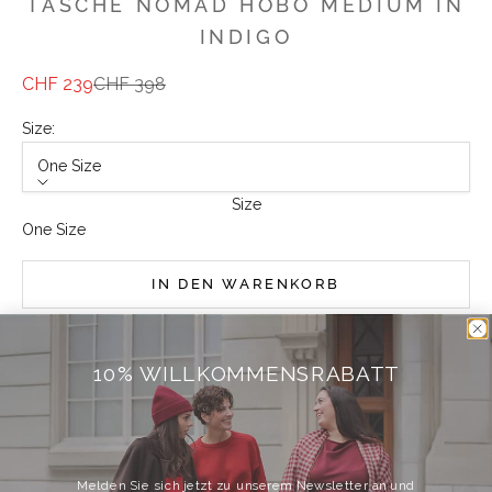
TASCHE NOMAD HOBO MEDIUM IN
INDIGO
Angebot
Regulärer Preis
CHF 239
CHF 398
Size:
One Size
Size
One Size
IN DEN WARENKORB
10% WILLKOMMENSRABATT
Weitere Bezahlmöglichkeiten
ADD TO WISHLIST
Melden Sie sich jetzt zu unserem Newsletter an und