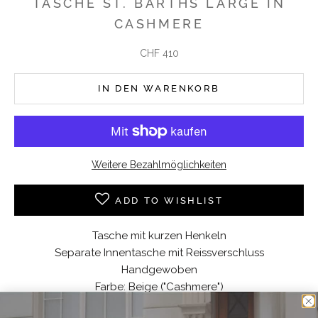
TASCHE ST. BARTHS LARGE IN
CASHMERE
Angebot
CHF 410
IN DEN WARENKORB
Weitere Bezahlmöglichkeiten
ADD TO WISHLIST
Tasche mit kurzen Henkeln
Separate Innentasche mit Reissverschluss
Handgewoben
Farbe: Beige ("Cashmere")