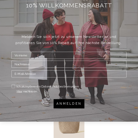
Höhe: 32 cm, Breite: 56 cm, Tiefe: 20 cm
10% WILLKOMMENSRABATT
Material: 100% Neopren
Pflegehinweis: Maschinenwäsche
Dieses Produkt ist auch im Vestibule St. Peter erhältlich.
TEILEN
Melden Sie sich jetzt zu unserem Newsletter an und
profitieren Sie von 10% Rabatt auf Ihre nächste Bestellung.
DAZU PASSEND
Ich akzeptiere die Datenschutzbestimmungen.
Hier
nachlesen
ANMELDEN