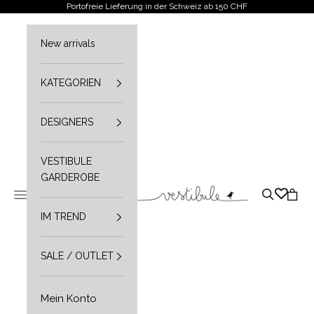
Zum Inhalt springen
Portofreie Lieferung in der Schweiz ab 150 CHF
New arrivals
KATEGORIEN
DESIGNERS
VESTIBULE
GARDEROBE
Vestibule
Navigationsmenü öffnen
Suche öffn
Waren
IM TREND
SALE / OUTLET
Mein Konto