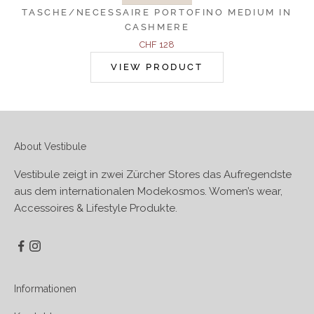
TASCHE/NECESSAIRE PORTOFINO MEDIUM IN
CASHMERE
Angebot
CHF 128
VIEW PRODUCT
About Vestibule
Vestibule zeigt in zwei Zürcher Stores das Aufregendste
aus dem internationalen Modekosmos. Women’s wear,
Accessoires & Lifestyle Produkte.
Informationen