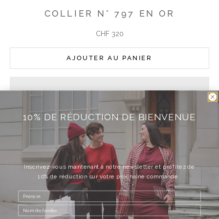
COLLIER N° 797 EN OR
Angebot
CHF 320
AJOUTER AU PANIER
10% DE RÉDUCTION DE BIENVENUE
AJOUTER À LA LISTE DE SOUHAITS
Collier amulette avec pendentif en argent plaqué or
Longueur réglable à l'arrière
Couleur : or
Inscrivez-vous maintenant à notre newsletter et profitez de
10% de réduction sur votre prochaine commande.
Composition: argent sterling 925 avec finition en or 18
carats
Longueur : 45 cm