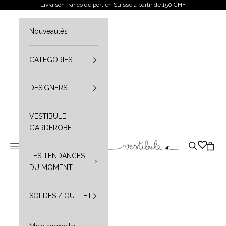
Aller au contenu
Livraison franco de port en Suisse à partir de 150 CHF
Nouveautés
CATÉGORIES
DESIGNERS
VESTIBULE
GARDEROBE
Vestibule
Ouvrir le menu de navigation
Ouvrir la r
Ouvrir
LES TENDANCES
DU MOMENT
SOLDES / OUTLET