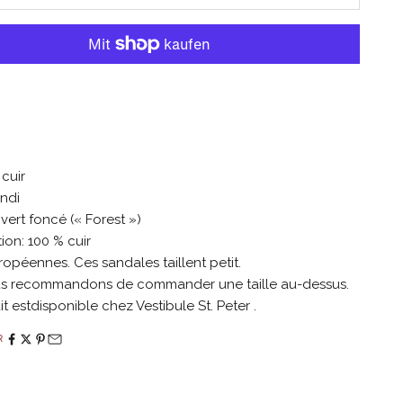
Autres modes de paiement
AJOUTER À LA LISTE DE SOUHAITS
cuir
ndi
 vert foncé (« Forest »)
on: 100 % cuir
uropéennes. Ces sandales taillent petit.
s recommandons de commander une taille au-dessus.
t estdisponible chez Vestibule St. Peter .
R