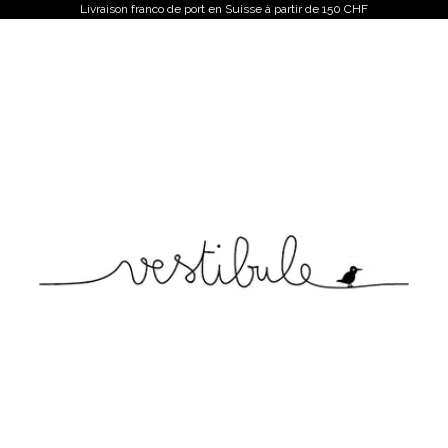
Livraison franco de port en Suisse à partir de 150 CHF
Vestibule