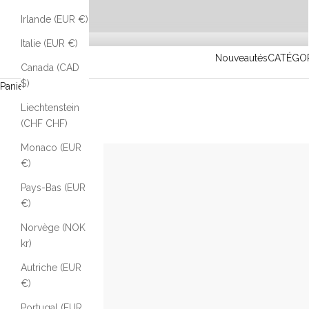
Irlande (EUR €)
Italie (EUR €)
Nouveautés
CATÉGOR
Canada (CAD
$)
Panier d'achat
Liechtenstein
(CHF CHF)
Monaco (EUR
€)
Pays-Bas (EUR
€)
Norvège (NOK
kr)
Autriche (EUR
€)
Portugal (EUR