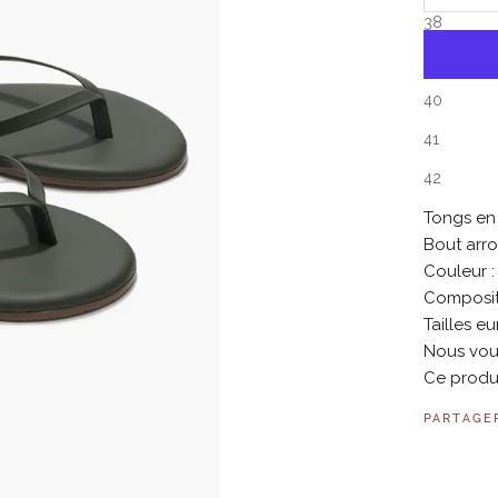
38
39
40
41
42
Tongs en 
Bout arro
Couleur :
Compositi
Tailles e
Nous vou
Ce produi
PARTAGE