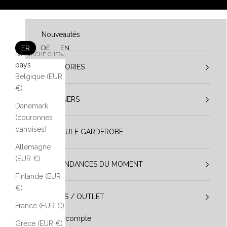
Aller au contenu
Nouveautés
FR
DE
EN
Suisse (CHF CHF)
pays
CATÉGORIES
Belgique (EUR
€)
DESIGNERS
Danemark
(couronnes
danoises)
VESTIBULE GARDEROBE
Allemagne
(EUR €)
LES TENDANCES DU MOMENT
Finlande (EUR
€)
SOLDES / OUTLET
France (EUR €)
Mon compte
Grèce (EUR €)