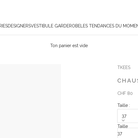
IES
DESIGNERS
VESTIBULE GARDEROBE
LES TENDANCES DU MOME
Ton panier est vide
TKEES
CHAU
Angebot
CHF 80
Taille :
37
Taille
37