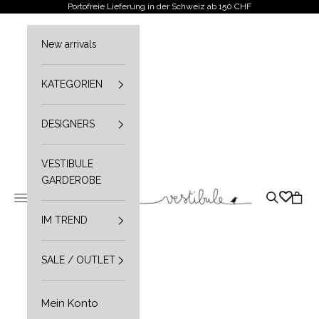
Zum Inhalt springen
Portofreie Lieferung in der Schweiz ab 150 CHF
New arrivals
KATEGORIEN
DESIGNERS
VESTIBULE
GARDEROBE
Vestibule
Navigationsmenü öffnen
Suche öffn
Waren
IM TREND
SALE / OUTLET
Mein Konto