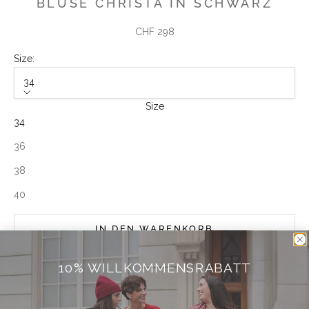
BLUSE CHRISTA IN SCHWARZ
Angebot
CHF 298
Size:
34
Size
34
36
38
40
IN DEN WARENKORB
10% WILLKOMMENSRABATT
Weitere Bezahlmöglichkeiten