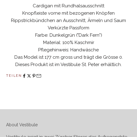
profitieren Sie von 10% Rabatt auf Ihre nächste Bestellung.
Cardigan mit Rundhalsausschnitt
Knopfleiste vorne mit bezogenen Knöpfen
Rippstrickbündchen an Ausschnitt, Ärmeln und Saum
Verkürzte Passform
Farbe: Dunkelgrün ("Dark Fern")
Material: 100% Kaschmir
Ich akzeptiere die Datenschutzbestimmungen.
Pflegehinweis: Handwäsche
Hier
nachlesen
Das Model ist 177 cm gross und trägt die Grösse 0.
Dieses Produkt ist im Vestibule St. Peter erhältlich.
ANMELDEN
TEILEN
About Vestibule
Vestibule zeigt in zwei Zürcher Stores das Aufregendste