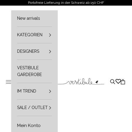
Zum Inhalt springen
Portofreie Lieferung in der Schweiz ab 150 CHF
New arrivals
KATEGORIEN
DESIGNERS
VESTIBULE
GARDEROBE
Vestibule
Navigationsmenü öffnen
Suche öffn
Waren
IM TREND
SALE / OUTLET
Mein Konto