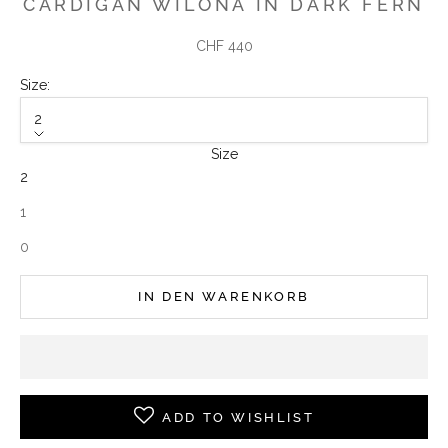
CARDIGAN WILONA IN DARK FERN
Angebot
CHF 440
Size:
2
Size
2
1
0
IN DEN WARENKORB
10% WILLKOMMENSRABATT
ADD TO WISHLIST
Melden Sie sich jetzt zu unserem Newsletter an und