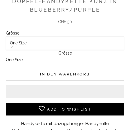
DOPPEL-HANDYKETTE KURZ IN
BLUEBERRY/PURPLE
Angebot
CHF 50
Grösse:
One Size
Grösse
One Size
IN DEN WARENKORB
ADD TO WISHLIST
Handykette mit dazugehöriger Handyhülle