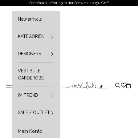
Zum Inhalt springen
Portofreie Lieferung in der Schweiz ab 150 CHF
New arrivals
KATEGORIEN
DESIGNERS
VESTIBULE
GARDEROBE
Vestibule
Navigationsmenü öffnen
Suche öffn
Waren
IM TREND
SALE / OUTLET
Mein Konto