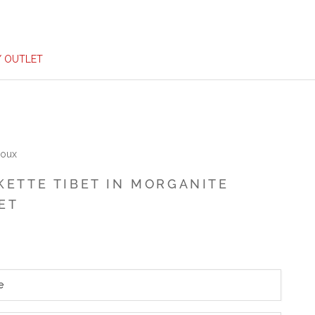
/ OUTLET
joux
KETTE TIBET IN MORGANITE
ET
e