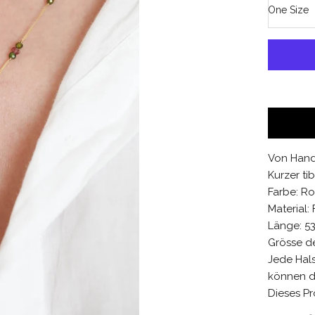
One Size
Von Hand
Kurzer ti
Farbe: R
Material:
Länge: 5
Grösse de
Jede Hals
können d
Dieses Pro