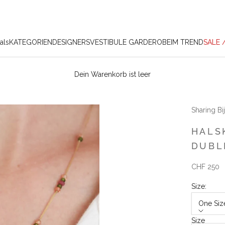
als
KATEGORIEN
DESIGNERS
VESTIBULE GARDEROBE
IM TREND
SALE 
Dein Warenkorb ist leer
Sharing Bi
HALS
DUBL
Angebot
CHF 250
Size:
One Siz
Size