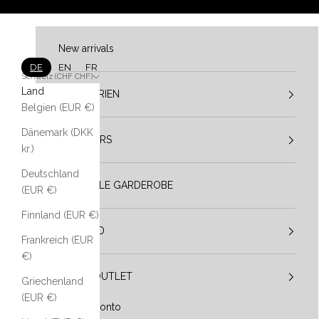
Zum Inhalt springen
New arrivals
DE
EN
FR
Schweiz (CHF CHF)
Land
KATEGORIEN
Belgien (EUR €)
Dänemark (DKK
DESIGNERS
kr.)
Deutschland
VESTIBULE GARDEROBE
(EUR €)
Finnland (EUR €)
IM TREND
Frankreich (EUR
€)
SALE / OUTLET
Griechenland
(EUR €)
Mein Konto