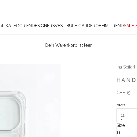
als
KATEGORIEN
DESIGNERS
VESTIBULE GARDEROBE
IM TREND
SALE 
Dein Warenkorb ist leer
Ina Seifart
HAND
Angebot
CHF 15
Size:
11
Size
11