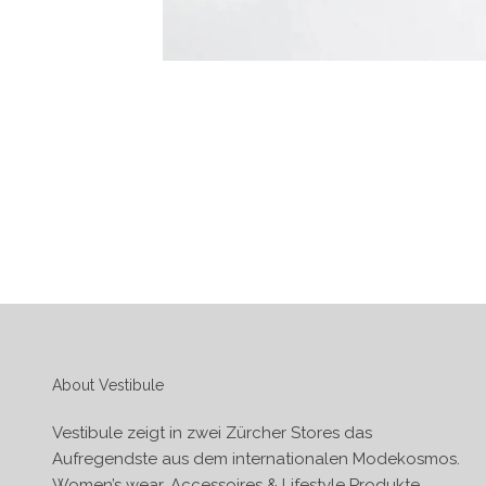
About Vestibule
Vestibule zeigt in zwei Zürcher Stores das
Aufregendste aus dem internationalen Modekosmos.
Women’s wear, Accessoires & Lifestyle Produkte.