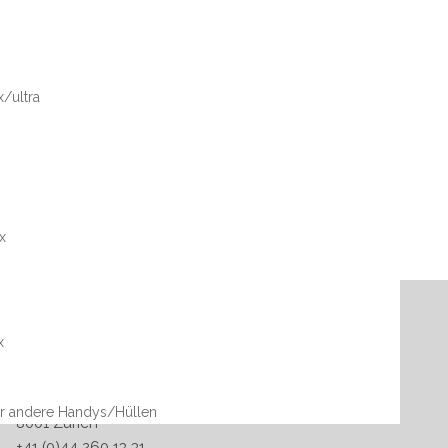
/ultra
x
x
Stores
St. Peterstrasse 20
ür andere Handys/Hüllen
8001 Zürich
+41 (0)44 260 13 31