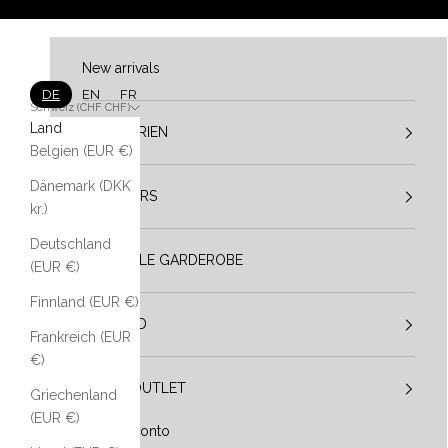
Zum Inhalt springen
New arrivals
DE
EN
FR
Schweiz (CHF CHF)
Land
KATEGORIEN
Belgien (EUR €)
Dänemark (DKK
DESIGNERS
kr.)
Deutschland
VESTIBULE GARDEROBE
(EUR €)
Finnland (EUR €)
IM TREND
Frankreich (EUR
€)
SALE / OUTLET
Griechenland
(EUR €)
Mein Konto