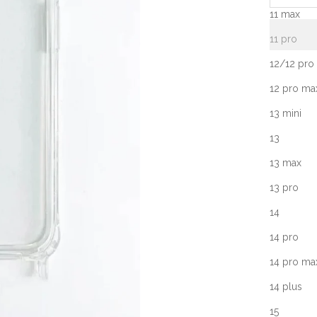
11 max
11 pro
12/12 pro
12 pro m
Dieses Pr
13 mini
Handyket
13
Handyhül
13 max
Material:
13 pro
TEILEN
14
14 pro
14 pro ma
14 plus
15