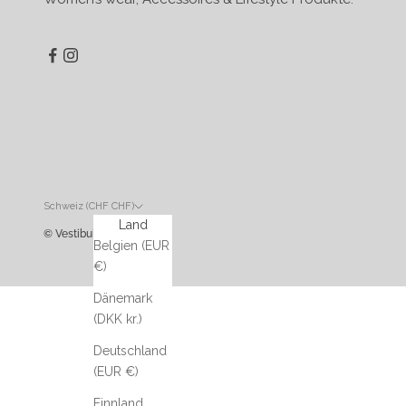
Schweiz (CHF CHF)
Land
© Vestibule
Belgien (EUR
€)
Dänemark
(DKK kr.)
Deutschland
(EUR €)
Finnland