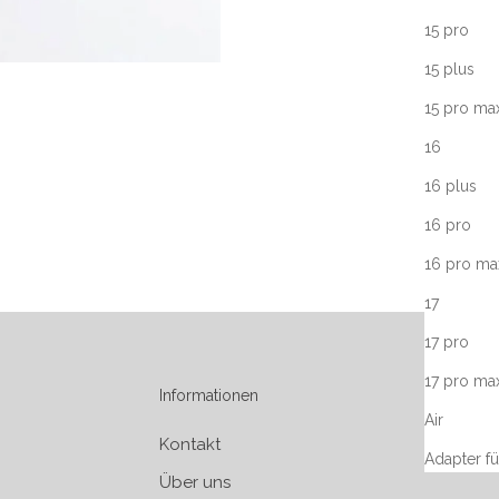
15 pro
15 plus
15 pro max
16
16 plus
16 pro
16 pro ma
17
17 pro
17 pro ma
Informationen
Air
Kontakt
Adapter f
Über uns