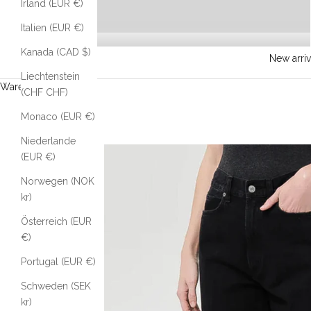
Irland (EUR €)
Italien (EUR €)
Kanada (CAD $)
New arriv
Liechtenstein
Warenkorb
(CHF CHF)
Monaco (EUR €)
Niederlande
(EUR €)
Norwegen (NOK
kr)
Österreich (EUR
€)
Portugal (EUR €)
Schweden (SEK
kr)