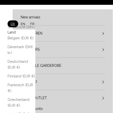
Zum Inhalt springen
New arrivals
DE
EN
FR
Schweiz (CHF CHF)
Land
KATEGORIEN
Belgien (EUR €)
Dänemark (DKK
DESIGNERS
kr.)
Deutschland
VESTIBULE GARDEROBE
(EUR €)
Finnland (EUR €)
IM TREND
Frankreich (EUR
€)
SALE / OUTLET
Griechenland
(EUR €)
Mein Konto