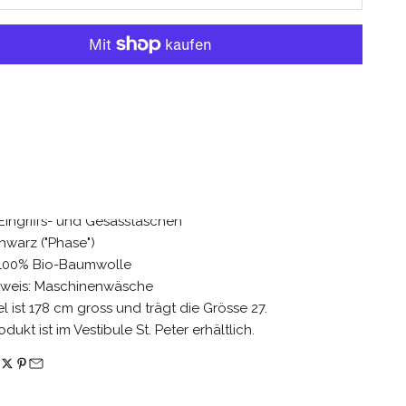
Weitere Bezahlmöglichkeiten
ADD TO WISHLIST
 Jeans mit Ballon-Bein
nd Reissverschluss vorne
 Eingriffs- und Gesässtaschen
hwarz ("Phase")
: 100% Bio-Baumwolle
nweis: Maschinenwäsche
 ist 178 cm gross und trägt die Grösse 27.
dukt ist im Vestibule St. Peter erhältlich.