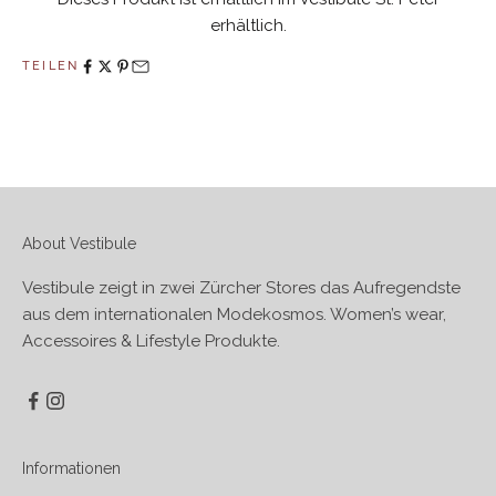
erhältlich.
TEILEN
About Vestibule
Vestibule zeigt in zwei Zürcher Stores das Aufregendste
aus dem internationalen Modekosmos. Women’s wear,
Accessoires & Lifestyle Produkte.
Informationen