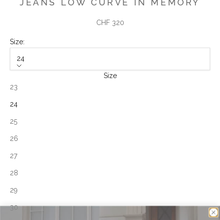
JEANS LOW CURVE IN MEMORY
Angebot
CHF 320
Size:
24
Size
23
24
25
26
27
28
29
30