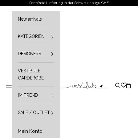
Zum Inhalt springen
Portofreie Lieferung in der Schweiz ab 150 CHF
New arrivals
KATEGORIEN
DESIGNERS
VESTIBULE
GARDEROBE
Vestibule
Navigationsmenü öffnen
Suche öffn
Waren
IM TREND
SALE / OUTLET
Mein Konto