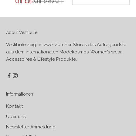
Angebot
Regulärer Preis
CHF 1,194
CHF 1,990 CHF
About Vestibule
Vestibule zeigt in zwei Zürcher Stores das Aufregendste
aus dem internationalen Modekosmos. Women’s wear,
Accessoires & Lifestyle Produkte.
Informationen
Kontakt
Über uns
Newsletter Anmeldung