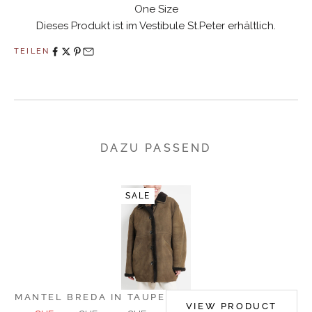
One Size
Dieses Produkt ist im Vestibule St.Peter erhältlich.
Melden Sie sich jetzt zu unserem Newsletter an und
TEILEN
profitieren Sie von 10% Rabatt auf Ihre nächste Bestellung.
DAZU PASSEND
Ich akzeptiere die Datenschutzbestimmungen.
Hier
nachlesen
SALE
ANMELDEN
MANTEL BREDA IN TAUPE
VIEW PRODUCT