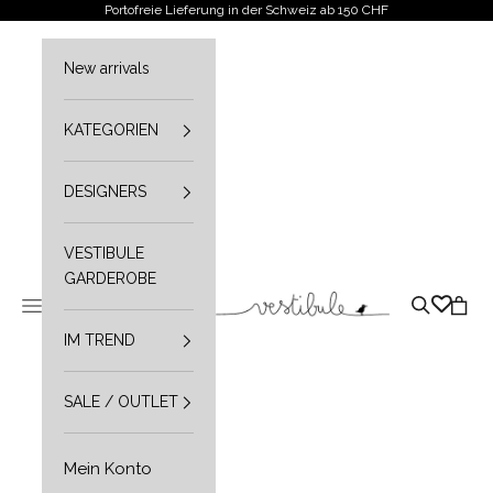
Zum Inhalt springen
Portofreie Lieferung in der Schweiz ab 150 CHF
New arrivals
KATEGORIEN
DESIGNERS
VESTIBULE
GARDEROBE
Vestibule
Navigationsmenü öffnen
Suche öffn
Waren
IM TREND
SALE / OUTLET
Mein Konto