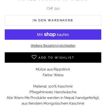
Angebot
CHF 210
IN DEN WARENKORB
Weitere Bezahlmöglichkeiten
ADD TO WISHLIST
Mütze aus Rippstrick
Farbe: Weiss
Material: 100% Kaschmir
Pflegehinweis: Handwäsche
10% WILLKOMMENSRABATT
Alle Warm Me Produkte werden in Nepal handgefertigt,
aus feinstem Mongolischem Kaschmir