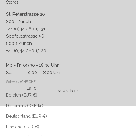
Stores
St. Peterstrasse 20
8001 Zürich
+41 (0)44 260 13 31
Seefeldstrasse 56
8008 Zürich
+41 (0)44 260 13 20
Mo - Fr 09:30 - 18:30 Uhr
Sa 10:00 - 18:00 Uhr
Schweiz (CHF CHF)
Land
© Vestibule
Belgien (EUR €)
Dänemark (DKK kr.)
Deutschland (EUR €)
Finnland (EUR €)